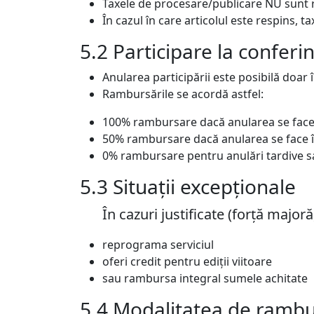
Taxele de procesare/publicare NU sunt 
În cazul în care articolul este respins, 
5.2 Participare la conferi
Anularea participării este posibilă doar î
Rambursările se acordă astfel:
100% rambursare dacă anularea se face
50% rambursare dacă anularea se face în
0% rambursare pentru anulări tardive 
5.3 Situații excepționale
În cazuri justificate (forță major
reprograma serviciul
oferi credit pentru ediții viitoare
sau rambursa integral sumele achitate
5.4 Modalitatea de ramb