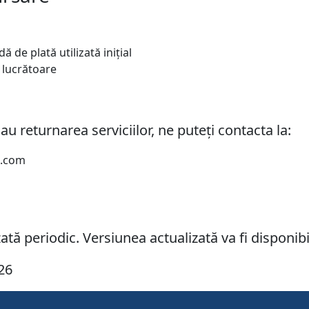
 de plată utilizată inițial
 lucrătoare
sau returnarea serviciilor, ne puteți contacta la:
l.com
zată periodic. Versiunea actualizată va fi disponib
026