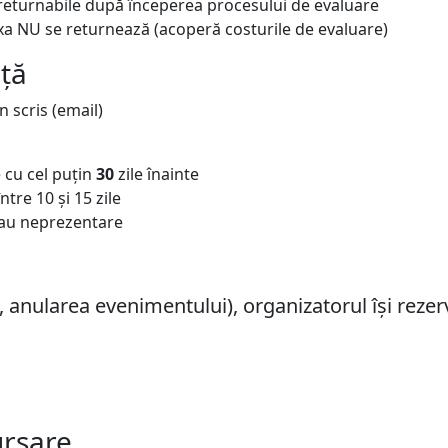
returnabile după începerea procesului de evaluare
taxa NU se returnează (acoperă costurile de evaluare)
nță
n scris (email)
 cu cel puțin
30
zile înainte
tre 10 și 15 zile
sau neprezentare
ă, anularea evenimentului), organizatorul își rezer
ursare