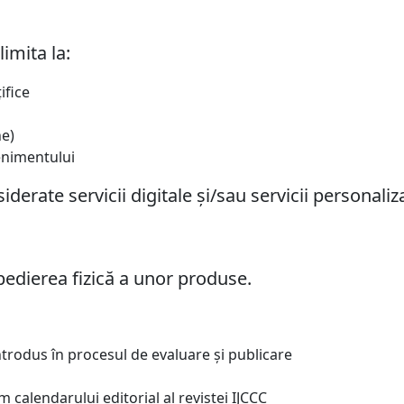
limita la:
ifice
ne)
venimentului
nsiderate
servicii digitale și/sau servicii personaliz
xpedierea fizică a unor produse.
ntrodus în procesul de evaluare și publicare
 calendarului editorial al revistei IJCCC