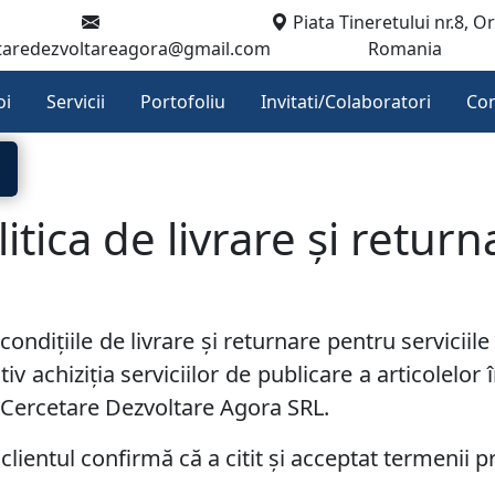
Piata Tineretului nr.8, O
taredezvoltareagora@gmail.com
Romania
oi
Servicii
Portofoliu
Invitati/Colaboratori
Con
litica de livrare și return
ondițiile de livrare și returnare pentru serviciile
 achiziția serviciilor de publicare a articolelor 
e Cercetare Dezvoltare Agora SRL.
clientul confirmă că a citit și acceptat termenii pr