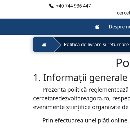
+40 744 936 447
cerce
Despre n
Politica de livrare și returnare
Po
1. Informații generale
Prezenta politică reglementează c
cercetaredezvoltareagora.ro, respectiv
evenimente științifice organizate d
Prin efectuarea unei plăți online, 