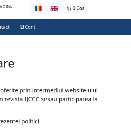
radea,
0 Cos
tact
Cont
are
 oferite prin intermediul website-ului
în revista IJCCC și/sau participarea la
ezentei politici.