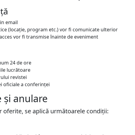
nță
in email
stice (locație, program etc.) vor fi comunicate ulterior
e acces vor fi transmise înainte de eveniment
imum 24 de ore
ile lucrătoare
ului revistei
 oficiale a conferinței
e și anulare
 oferite, se aplică următoarele condiții: