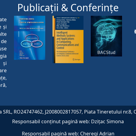
Publicaţii & Conferinţe
ate
 și
lte
 de
use
gia
 și
are
țe,
ră,
 SRL, RO24747462, J2008002817057, Piata Tineretului nr.8, 
Responsabil conținut pagină web:
Dzițac Simona
Responsabil pagină web:
Cheregi Adrian